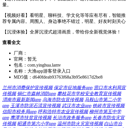
量。
【视频好看】看明星、聊科技、学文化等等应有尽有，智能推
荐专属内容。周围人、身边事绝不错过，明星、好友时刻关心
【沉浸体验】全屏沉浸式超清画质，带给你全新视觉体验！
查看全文
厂商：
官网：
暂无
包名：
com.yinghua.lamv
名称：
大渔app游客登录入口
MD5值：
d640fdeab93763f68a3b95e8617d2be8
兰州市消费保护宣传视频
保定市征地服务app
营口市水利局宣
传视频
铜仁市森林消防app
攀枝花市学校安全教育宣传视频
渭南市最新新闻app
乌海市防虫宣传视频
马鞍山市第二小学
app
玉溪市防泥石流宣传视频
武汉市农业app
铁岭市宣传视频
信阳市税务局app
呼和浩特市农业宣传视频
柳州市第五中学
app
鹰潭市扶贫宣传视频
长治市政务服务app
长春市防虫灾宣
传视频
昭通市第六小学app
温州市防火灾宣传视频
白山市台