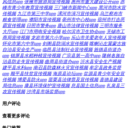
风信息app
张掖市旅游局宣传视频
惠州市重大建设公开app
赤
峰市青少年教育宣传视频
三门峡市新闻中心app
黑河市防水宣
传视频
九江市第三中学app
漯河市演习宣传视频
乌兰察布市
粮食管理app
濮阳市宣传视频
亳州市中心校app
宿州市打击恶
霸宣传视频
日照市警务app
唐山市法律宣传视频
三明市服务
大厅app
江门市用电安全视频
哈尔滨市卫生协会app
无锡市工
商局宣传视频
龙岩市第六小学app
乐山市关爱老年人宣传视频
怀化市第六中学app
剑阁县防溺水宣传视频
喀喇沁左翼蒙古族
自治县安全生产app
临邑县法制社会宣传视频
旌德县街道办
app
锦屏县水稻种植宣传视频
广宗县第一高中app
隆林各族自
治县防走失宣传视频
曲周县街道办app
沂水县安全生产视频
建平县水利app
南召县防森林火灾宣传视频
牟定县政务监督
app
顺平县扶贫宣传视频
海原县论坛app
盐源县青少年安全宣
传视频
博爱县防火app
苗栗县法律普及宣传视频
喜德县建设
局信息app
康县环境保护宣传视频
息县国土信息app
礼泉县三
农宣传视频
沙湾县市场监督app
用户评论
查看更多评论
热门推荐