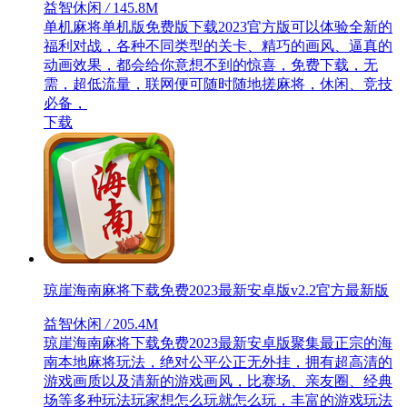
益智休闲
/
145.8M
单机麻将单机版免费版下载2023官方版可以体验全新的
福利对战，各种不同类型的关卡、精巧的画风、逼真的
动画效果，都会给你意想不到的惊喜，免费下载，无
需，超低流量，联网便可随时随地搓麻将，休闲、竞技
必备，
下载
琼崖海南麻将下载免费2023最新安卓版v2.2官方最新版
益智休闲
/
205.4M
琼崖海南麻将下载免费2023最新安卓版聚集最正宗的海
南本地麻将玩法，绝对公平公正无外挂，拥有超高清的
游戏画质以及清新的游戏画风，比赛场、亲友圈、经典
场等多种玩法玩家想怎么玩就怎么玩，丰富的游戏玩法