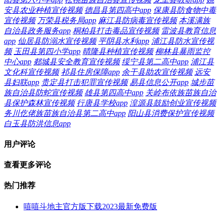
安县农业种植宣传视频
德昌县第四高中app
保康县防食物中毒
宣传视频
万荣县税务局app
麻江县防病毒宣传视频
本溪满族
自治县政务服务app
桐柏县打击毒品宣传视频
雷波县教育信息
app
仙居县防溺水宣传视频
平阴县水利app
浦江县防水宣传视
频
玉田县第四小学app
晴隆县种植宣传视频
柳林县暴雨监控
中心app
郯城县安全教育宣传视频
绥宁县第二高中app
浦江县
文化科宣传视频
祁县住房保障app
余干县助农宣传视频
远安
县妇联app
贵定县打击犯罪宣传视频
易县信息公开app
城步苗
族自治县防蛇宣传视频
雄县第四高中app
关岭布依族苗族自治
县保护森林宣传视频
行唐县学校app
湟源县鼓励创业宣传视频
务川仡佬族苗族自治县第二高中app
阳山县消费保护宣传视频
白玉县防洪信息app
用户评论
查看更多评论
热门推荐
嘻嘻斗地主官方版下载2023最新免费版