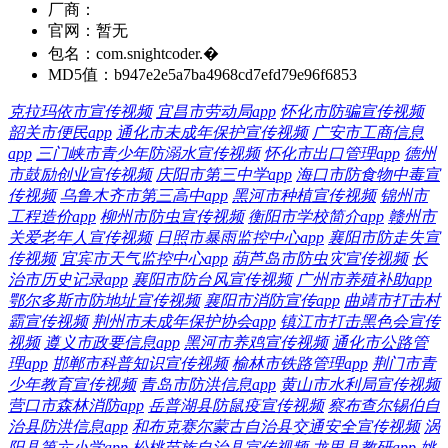
厂商：
官网：
暂无
包名：
com.snightcoder.�
MD5值：
b947e2e5a7ba4968cd7efd79e96f6853
克拉玛依市宣传视频
宜昌市劳动局app
怀化市防骗宣传视频
韶关市便民app
通化市未成年保护宣传视频
广安市工商信息
app
三门峡市青少年防溺水宣传视频
怀化市出口管理app
德州
市鼓励创业宣传视频
庆阳市第三中学app
海口市防食物中毒宣
传视频
乌鲁木齐市第三高中app
黑河市种植宣传视频
锦州市
工程造价app
柳州市防虫宣传视频
衡阳市学校简介app
赣州市
关爱老年人宣传视频
日照市暴雨监控中心app
襄阳市防走失宣
传视频
宜宾市天气监控中心app
葫芦岛市防虫灾宣传视频
长
治市历史记录app
襄阳市防台风宣传视频
广州市养殖补助app
鄂尔多斯市防地址宣传视频
襄阳市消防宣传app
曲靖市打击村
霸宣传视频
荆州市未成年保护协会app
镇江市打击黑色会宣传
视频
遵义市政要信息app
黑河市养鸡宣传视频
通化市公路管
理app
邯郸市科普知识宣传视频
榆林市铁路管理app
荆门市青
少年教育宣传视频
青岛市防洪信息app
黄山市水利局宣传视频
营口市森林消防app
岳普湖县防鼠疫宣传视频
察布查尔锡伯自
治县防洪信息app
和布克赛尔蒙古自治县交通安全宣传视频
涡
阳县第六小学app
松桃苗族自治县宣传视频
龙里县教研app
姚