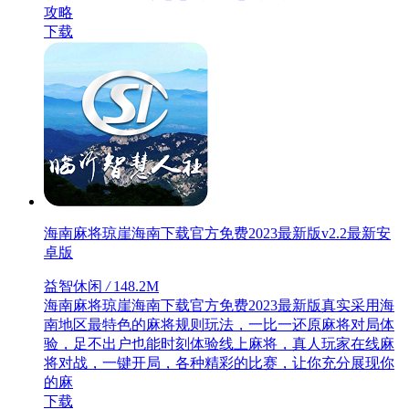
攻略
下载
海南麻将琼崖海南下载官方免费2023最新版v2.2最新安
卓版
益智休闲
/
148.2M
海南麻将琼崖海南下载官方免费2023最新版真实采用海
南地区最特色的麻将规则玩法，一比一还原麻将对局体
验，足不出户也能时刻体验线上麻将，真人玩家在线麻
将对战，一键开局，各种精彩的比赛，让你充分展现你
的麻
下载