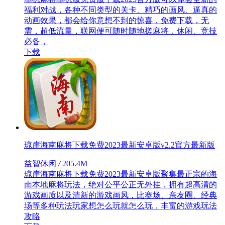
福利对战，各种不同类型的关卡、精巧的画风、逼真的
动画效果，都会给你意想不到的惊喜，免费下载，无
需，超低流量，联网便可随时随地搓麻将，休闲、竞技
必备，
下载
琼崖海南麻将下载免费2023最新安卓版v2.2官方最新版
益智休闲
/
205.4M
琼崖海南麻将下载免费2023最新安卓版聚集最正宗的海
南本地麻将玩法，绝对公平公正无外挂，拥有超高清的
游戏画质以及清新的游戏画风，比赛场、亲友圈、经典
场等多种玩法玩家想怎么玩就怎么玩，丰富的游戏玩法
攻略