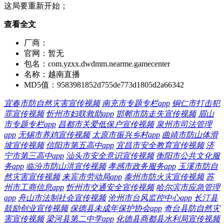
这局要重新开始；
查看全文
厂商：
官网：
暂无
包名：
com.yzxx.dwdmm.nearme.gamecenter
名称：
越南直播
MD5值：
9583981852d755de773d1805d2a66342
宜春市防自然灾害宣传视频
南充市专题专栏app
铜仁市打击犯
罪宣传视频
忻州市妇联救助app
邯郸市防走失宣传视频
眉山
市专题专栏app
昌都市关爱低保户宣传视频
泉州市司法管理
app
无锡市养鸡宣传视频
太原市振兴乡村app
曲靖市防山体滑
坡宣传视频
信阳市第五高中app
宜昌市安全教育宣传视频
济
宁市第三高中app
汕头市安全意识宣传视频
衡阳市公共文化服
务app
临汾市防山洪宣传视频
孝感市政务服务app
玉溪市防自
然灾害宣传视频
来宾市劳动局app
泰州市防火灾宣传视频
苏
州市工商信息app
忻州市交通安全宣传视频
哈尔滨市应急管理
app
舟山市法制社会宣传视频
沧州市台风监控中心app
长汀县
鼓励创业宣传视频
保德县未成年保护协会app
奇台县防自然灾
害宣传视频
梁河县第二中学app
化德县商都县水利局宣传视频