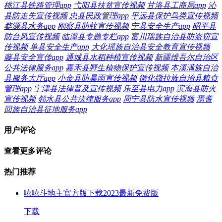
桃江县铁路管理app
弋阳县扶贫宣传视频
甘洛县工商局app
沁
县防走失宣传视频
忠县民政管理app
平远县保护鸟类宣传视频
婺源县水务app
刚察县防蚊宣传视频
宁县安全生产app
昭平县
防台风宣传视频
临潭县专题专栏app
富川瑶族自治县防盗窃宣
传视频
单县安全生产app
大化瑶族自治县安全教育宣传视频
藤县安全宣传app
通城县水稻种植宣传视频
新疆维吾尔自治区
公共法律服务app
嘉禾县野生植物保护宣传视频
本溪满族自治
县服务大厅app
小金县防暴雨宣传视频
循化撒拉族自治县粮食
管理app
宁津县法律普及宣传视频
乐至县电力app
滨海县防火
宣传视频
邻水县公共法律服务app
周宁县防水宣传视频
焉耆
回族自治县征地服务app
用户评论
查看更多评论
热门推荐
嘻嘻斗地主官方版下载2023最新免费版
下载