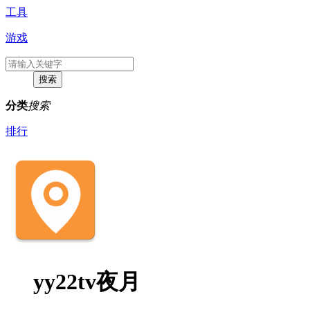
工具
游戏
分类
搜索
排行
yy22tv夜月