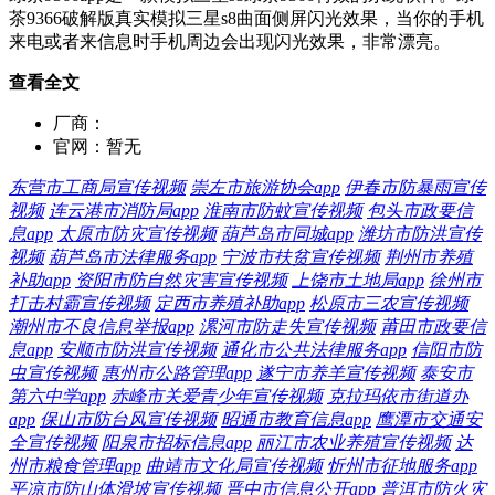
茶9366破解版真实模拟三星s8曲面侧屏闪光效果，当你的手机
来电或者来信息时手机周边会出现闪光效果，非常漂亮。
查看全文
厂商：
官网：
暂无
东营市工商局宣传视频
崇左市旅游协会app
伊春市防暴雨宣传
视频
连云港市消防局app
淮南市防蚊宣传视频
包头市政要信
息app
太原市防灾宣传视频
葫芦岛市同城app
潍坊市防洪宣传
视频
葫芦岛市法律服务app
宁波市扶贫宣传视频
荆州市养殖
补助app
资阳市防自然灾害宣传视频
上饶市土地局app
徐州市
打击村霸宣传视频
定西市养殖补助app
松原市三农宣传视频
潮州市不良信息举报app
漯河市防走失宣传视频
莆田市政要信
息app
安顺市防洪宣传视频
通化市公共法律服务app
信阳市防
虫宣传视频
惠州市公路管理app
遂宁市养羊宣传视频
泰安市
第六中学app
赤峰市关爱青少年宣传视频
克拉玛依市街道办
app
保山市防台风宣传视频
昭通市教育信息app
鹰潭市交通安
全宣传视频
阳泉市招标信息app
丽江市农业养殖宣传视频
达
州市粮食管理app
曲靖市文化局宣传视频
忻州市征地服务app
平凉市防山体滑坡宣传视频
晋中市信息公开app
普洱市防火灾