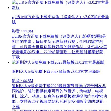
zjdr8 tv官方正版下载免费版（追剧达人）v3.0.2官方最新
版
影音
/
44.8M
zjdr8tv官方正版下载免费版（追剧达人）影视资源那是
相当的丰富，每日更新全球新鲜影视，全网独家神剧
评，可以每天推送你流行好看的影视作品，让你享受每
天看电影的乐趣，720P超清画质，让您随时畅享影院
下载
追剧达人tv版免费下载2023最新版v3.0.2官方最新版
影音
/
44.8M
追剧达人tv版免费下载2023最新版节目源由万千网友共
同维护，随时提供稳定可靠的节目源，为电影、电视
剧、综艺、动画、信息等各种视频资源提供综合搜索功
能，支持近20个视频网站和70种切换清晰度源的观看，
下载