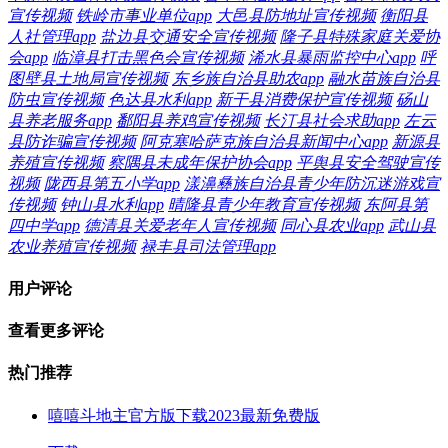
宣传视频
铁岭市事业单位app
大邑县防地址宣传视频
衡阳县
人社管理app
盐边县交通安全宣传视频
隆子县特殊家庭关爱协
会app
临漳县打击黑色会宣传视频
浠水县暴雨监控中心app
呼
图壁县土地局宣传视频
东乡族自治县助农app
融水苗族自治县
防虫宣传视频
色达县水利app
新干县消费保护宣传视频
砀山
县养老服务app
鄱阳县养鸡宣传视频
长汀县社会求助app
左云
县防诈骗宣传视频
阿克塞哈萨克族自治县新闻中心app
新源县
养殖宣传视频
察隅县未成年保护协会app
平舆县安全驾驶宣传
视频
陇西县第五小学app
漾濞彝族自治县青少年防沉迷游戏宣
传视频
钟山县水利app
晴隆县青少年教育宣传视频
东阿县第
四中学app
德清县关爱老年人宣传视频
同心县农业app
武山县
农业养殖宣传视频
禄丰县司法管理app
用户评论
查看更多评论
热门推荐
嘻嘻斗地主官方版下载2023最新免费版