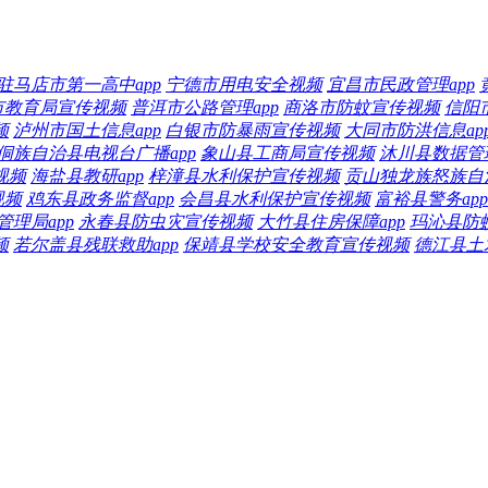
驻马店市第一高中app
宁德市用电安全视频
宜昌市民政管理app
市教育局宣传视频
普洱市公路管理app
商洛市防蚊宣传视频
信阳
频
泸州市国土信息app
白银市防暴雨宣传视频
大同市防洪信息ap
侗族自治县电视台广播app
象山县工商局宣传视频
沐川县数据管理
视频
海盐县教研app
梓潼县水利保护宣传视频
贡山独龙族怒族自
视频
鸡东县政务监督app
会昌县水利保护宣传视频
富裕县警务app
理局app
永春县防虫灾宣传视频
大竹县住房保障app
玛沁县防
频
若尔盖县残联救助app
保靖县学校安全教育宣传视频
德江县土木