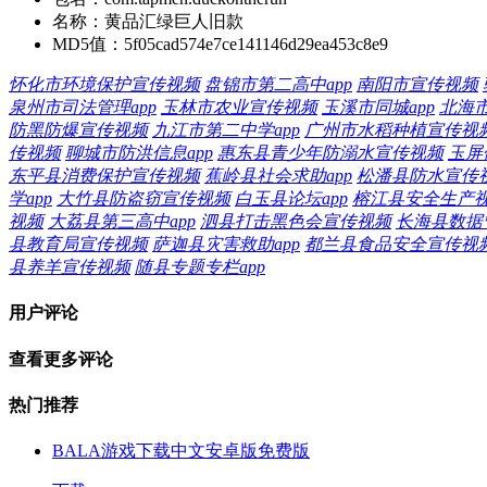
名称：
黄品汇绿巨人旧款
MD5值：
5f05cad574e7ce141146d29ea453c8e9
怀化市环境保护宣传视频
盘锦市第二高中app
南阳市宣传视频
泉州市司法管理app
玉林市农业宣传视频
玉溪市同城app
北海
防黑防爆宣传视频
九江市第二中学app
广州市水稻种植宣传视
传视频
聊城市防洪信息app
惠东县青少年防溺水宣传视频
玉屏
东平县消费保护宣传视频
蕉岭县社会求助app
松潘县防水宣传
学app
大竹县防盗窃宣传视频
白玉县论坛app
榕江县安全生产
视频
大荔县第三高中app
泗县打击黑色会宣传视频
长海县数据管
县教育局宣传视频
萨迦县灾害救助app
都兰县食品安全宣传视
县养羊宣传视频
随县专题专栏app
用户评论
查看更多评论
热门推荐
BALA游戏下载中文安卓版免费版