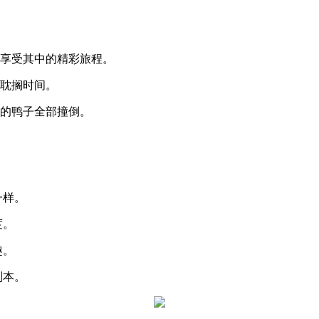
情享受其中的精彩旅程。
于耽搁时间。
路的鸭子全部撞倒。
一样。
度。
趣。
副本。