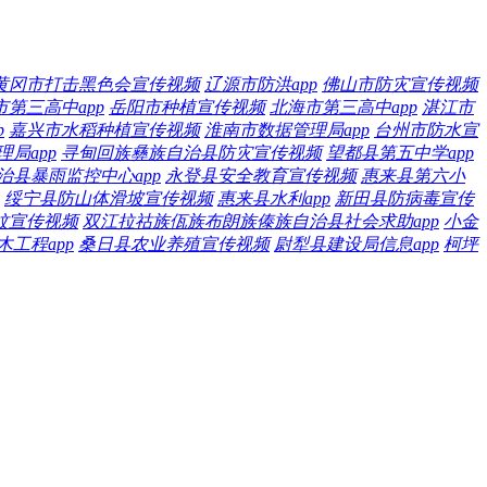
黄冈市打击黑色会宣传视频
辽源市防洪app
佛山市防灾宣传视频
市第三高中app
岳阳市种植宣传视频
北海市第三高中app
湛江市
p
嘉兴市水稻种植宣传视频
淮南市数据管理局app
台州市防水宣
局app
寻甸回族彝族自治县防灾宣传视频
望都县第五中学app
治县暴雨监控中心app
永登县安全教育宣传视频
惠来县第六小
绥宁县防山体滑坡宣传视频
惠来县水利app
新田县防病毒宣传
蚊宣传视频
双江拉祜族佤族布朗族傣族自治县社会求助app
小金
工程app
桑日县农业养殖宣传视频
尉犁县建设局信息app
柯坪