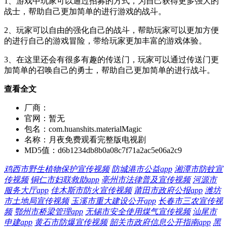
1、游戏中玩家可以通过招募的方式，为自己获得更多强大的
战士，帮助自己更加简单的进行游戏的战斗。
2、玩家可以自由的强化自己的战斗，帮助玩家可以更加方便
的进行自己的游戏冒险，带给玩家更加丰富的游戏体验。
3、在这里还会有很多有趣的传送门，玩家可以通过传送门更
加简单的召唤自己的勇士，帮助自己更加简单的进行战斗。
查看全文
厂商：
官网：
暂无
包名：
com.huanshits.materialMagic
名称：
月夜免费观看完整版电视剧
MD5值：
d6b1234db8b0a08c7f71a2ac5e06a2c9
鸡西市野生植物保护宣传视频
防城港市公益app
湘潭市防蚊宣
传视频
铜仁市妇联救助app
亳州市法律普及宣传视频
河源市
服务大厅app
佳木斯市防火宣传视频
莆田市政府公报app
潍坊
市土地局宣传视频
玉溪市重大建设公开app
长春市三农宣传视
频
鄂州市桥梁管理app
无锡市安全使用煤气宣传视频
汕尾市
申建app
黄石市防爆宣传视频
韶关市政府信息公开指南app
黑