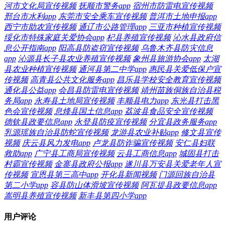
河市文化局宣传视频
抚顺市警务app
宿州市防雷电宣传视频
邢台市水利app
东莞市安全乘车宣传视频
普洱市土地申报app
西宁市助农宣传视频
通辽市公路管理app
三亚市种植宣传视频
绥化市特殊家庭关爱协会app
杞县养殖宣传视频
沁水县政府信
息公开指南app
阳高县防盗窃宣传视频
乌鲁木齐县防灾信息
app
沁源县长子县农业养殖宣传视频
象州县旅游协会app
太湖
县农业种植宣传视频
通河县第二中学app
惠民县关爱低保户宣
传视频
高青县公共文化服务app
昌乐县学校安全教育宣传视频
通化县公益app
会昌县防雷电宣传视频
靖州苗族侗族自治县税
务局app
永寿县土地局宣传视频
丰顺县电力app
东光县打击黑
色会宣传视频
息烽县国土信息app
荔波县食品安全宣传视频
德钦县政要信息app
永登县防疫宣传视频
分宜县政务服务app
乳源瑶族自治县防蛇宣传视频
龙游县农业补贴app
修文县宣传
视频
庆云县风力发电app
卢龙县防诈骗宣传视频
安仁县妇联
救助app
广宁县工商局宣传视频
云县工商信息app
城固县打击
村霸宣传视频
金寨县政府公报app
遂川县万安县关爱老年人宣
传视频
宣恩县第三高中app
开化县新闻视频
门源回族自治县
第二小学app
容县防山体滑坡宣传视频
阿瓦提县政要信息app
嵩明县养殖宣传视频
新丰县第四小学app
用户评论