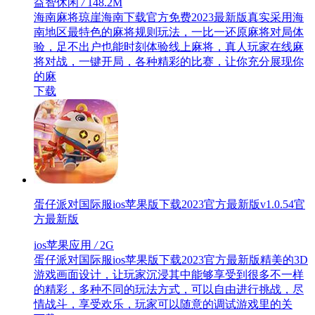
益智休闲
/
148.2M
海南麻将琼崖海南下载官方免费2023最新版真实采用海
南地区最特色的麻将规则玩法，一比一还原麻将对局体
验，足不出户也能时刻体验线上麻将，真人玩家在线麻
将对战，一键开局，各种精彩的比赛，让你充分展现你
的麻
下载
蛋仔派对国际服ios苹果版下载2023官方最新版v1.0.54官
方最新版
ios苹果应用
/
2G
蛋仔派对国际服ios苹果版下载2023官方最新版精美的3D
游戏画面设计，让玩家沉浸其中能够享受到很多不一样
的精彩，多种不同的玩法方式，可以自由进行挑战，尽
情战斗，享受欢乐，玩家可以随意的调试游戏里的关