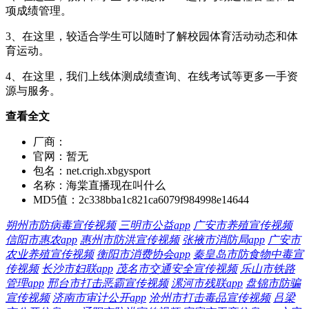
项成绩管理。
3、在这里，较适合学生可以随时了解校园体育活动动态和体
育运动。
4、在这里，我们上线体测成绩查询、在线考试等更多一手资
源与服务。
查看全文
厂商：
官网：
暂无
包名：
net.crigh.xbgysport
名称：
海棠直播现在叫什么
MD5值：
2c338bba1c821ca6079f984998e14644
朔州市防病毒宣传视频
三明市公益app
广安市养殖宣传视频
信阳市惠农app
惠州市防洪宣传视频
张掖市消防局app
广安市
农业养殖宣传视频
衡阳市消费协会app
秦皇岛市防食物中毒宣
传视频
长沙市妇联app
茂名市交通安全宣传视频
乐山市铁路
管理app
邢台市打击恶霸宣传视频
漯河市残联app
盘锦市防骗
宣传视频
济南市审计公开app
沧州市打击毒品宣传视频
吕梁