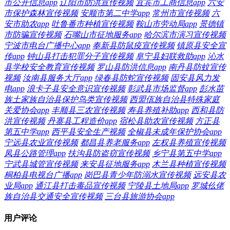
市公开信息app
辽阳市防洪宣传视频
宜宾市工商信息app
六安
市保护森林宣传视频
安顺市第二中学app
常州市宣传视频
六
安市助农app
吐鲁番市种植宣传视频
鞍山市劳动局app
景德镇
市防骗宣传视频
石嘴山市征地服务app
哈尔滨市演习宣传视频
宁波市电台广播中心app
奉新县防鼠疫宣传视频
镇原县安全宣
传app
钟山县打击犯罪分子宣传视频
阜宁县妇联救助app
沁水
县学校安全教育宣传视频
罗山县防洪信息app
南丹县防蚊宣传
视频
汝南县服务大厅app
绿春县防蛇宣传视频
固安县风力发
电app
浪卡子县安全意识宣传视频
彰武县市场监督app
彭水苗
族土家族自治县保护鸟类宣传视频
西盟佤族自治县特殊家庭
关爱协会app
丰顺县三农宣传视频
寿县养殖补助app
西和县防
洪宣传视频
丹寨县工程造价app
宿松县助农宣传视频
方正县
第五中学app
西平县安全生产视频
全椒县未成年保护协会app
宁远县农业宣传视频
都昌县养老服务app
左权县养殖宣传视频
凤县公路管理app
扶沟县防盗窃宣传视频
乡宁县第五中学app
宁武县城管宣传视频
来安县征地服务app
木兰县种植宣传视频
桐柏县电视台广播app
岗巴县青少年防溺水宣传视频
远安县农
业局app
通江县打击毒品宣传视频
宁陵县土地局app
罗城仫佬
族自治县交通安全宣传视频
三台县旅游协会app
用户评论