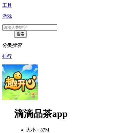
工具
游戏
分类
搜索
排行
滴滴品茶app
大小：
87M