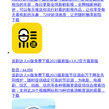
相当的丰富，每日更新全球新鲜影视，全网独家神剧
评，可以每天推送你流行好看的影视作品，让你享受每
天看电影的乐趣，720P超清画质，让您随时畅享影院
下载
追剧达人tv版免费下载2023最新版v3.0.2官方最新版
影音
/
44.8M
追剧达人tv版免费下载2023最新版节目源由万千网友共
同维护，随时提供稳定可靠的节目源，为电影、电视
剧、综艺、动画、信息等各种视频资源提供综合搜索功
能，支持近20个视频网站和70种切换清晰度源的观看，
下载