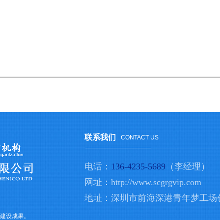
联系我们
CONTACT US
电话：
136-4235-5689
（李经理）
网址：http://www.scgrgvip.com
地址
：深圳市前海深
港青年梦工场
建设成果。