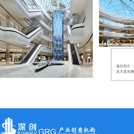
圈，交易中心位传承海田人多年来专业
田中心区向北纵深至观澜—龙华一带的
服务精神，充分发挥粤西建材领航者的
商业轴线。龙华新区地处深圳北部，将
表率作用，为消费者打造湛江市乃至广
建设“两区一城”作为新区目标，将以国
东省建材行业内单体规模最大、专业
际先进城市为标杆，建成为加快转型升
性、最强、设施最现代化、档次最高、
级典范区、特区一体化示范区和现代化
品牌最集中的“一站式”综合性营商平
国际化中轴新城。观澜湖新城对龙华新
台。场馆占地面积103亩，首期建筑面积
区建设以及区域经济建议、加快深圳特
16万m2，总投资额达5亿元。在建筑设
区一体化建设、建设现代化国际化先进
计上，场馆打破传统的商业沿街排列布
城市具有积极的示范意义。
局，采用四层环形设计，将广场中心、
观澜湖新城位于龙华新区观澜湖高
内环廊、外环廊相容贯通，最大限度吸
尔夫大道，与深圳各区及皇岗口岸均为
纳各个方向客流，形成一个便利、流
30分钟车程，交通便捷，属“深港一小时
项目简介：
畅、宏伟、壮观的购物大环境；近2000
生活圈”覆盖范围，周边有梅观高速、机
龙大道东侧
㎡的超大豪华中庭作为大型会展窗口，
荷高速、广深高速等9条高速公路环绕，
15万平方
贯穿卖场东西轴线，配以200多平方米巨
属珠三角高速公路网核心区域，辐射东
总投资约6
型LED展示屏，为您直观呈现各品牌最
莞、香港等。项目建成后将成为深圳北
心、五星级
新动态以及场馆精彩活动。
区域惟一的国际城市综合体
外步行街、
(HOPSCA)，包涵五星级酒店(Hotel)、
和高档住宅
甲级写字楼(Offices)、公园绿化空间
餐饮、文化
(Parks)、购物娱乐(Shopping)、商务会议
多功能为一
(Convention)及高尚住宅(Apartments)六大
代城市综合
功能。
的商业室内
观澜湖新城包括3家超过700间客房
力店和中小
的国际品牌酒店、2家甲级写字楼、金融
心顾客合理