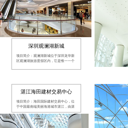
院、时尚服
诸多元素为
验中心，定
虹生活社区
在定位打造
开创“星际
式”为理念
商业服务理
打造新趣生
深圳观澜湖新城
社区客厅、
盖精品超市
项目简介：观澜湖新城位于深圳龙华新
服饰、数码
区观澜湖旅游度假区内，它是惟一一个
区生活必备
建在国家5A级旅游景区内的国际城市综
商场引进了
合体(HOPSCA)商业项目，它的建成，
主力店分别
将标志着深圳北新商圈正式形成。已入
MJ style。
住奔驰域保龄球、冰堡国际花样溜冰训
餐饮业态
练中心、eXcape娱乐集团RFC赛车中
茶、乐凯撒
湛江海田建材交易中心
心、橙田嘉禾影城等国际知名商家加
鱼、探鱼、
盟。
司、越小品
项目简介：海田国际建材交易中心，位
观澜湖新城作为深圳北商圈全新标
零售品牌：热
于中国最南端美丽海港城市湛江，由湛
志性项目，创新性地打造“商业+度假”业
Sport、Ca
江市海田国际建材交易中心有限公司开
态，将集团20年来发展的休闲产业概念
尔、百丽、T
发建设并运营管理，是湛江市赤坎区
注入这一商业项目。观澜湖新城将彻底
亲子配套
2012年11个重大招商融资项目之一。身
改变深圳商业由东到西的分布格局，进
蒙、乔希家
处湛江市赤坎区商圈核心地带海田商
而出现由南向北的商业轴线，完善由福