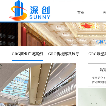
首页
GRG商业广场案例
GRG售楼部及展厅
GRG墙壁
深
项目简介：
佐阾虹湾购
㎡，地处深
于北环大道
与地铁9号
佐阾虹湾购
打造集特色