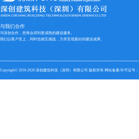
街、国际学校和SOHO区。项目亮点是
物、娱乐为
全球首个以高尔夫为主题的购物中心
成为商业中
—— MH Mall，此综合购物娱乐休闲中
心汇集国际知名时尚潮流名店、世界级
豪华名车展厅和中西餐饮服务。MH
与我们合作
Mall还将全年持续举行主题活动、主题
与深创合作，您将会得到更成熟的建设服务。
表演及国际赛事推广，包括大型儿童主
我们以客户至上，同时也相互挑战，力求呈现最好的建设成果。
题家庭公益活动和趣味商家娱乐比赛
等，为商户提供最佳商机。
位于观澜湖新城的Hard Rock 酒店
预计将拥有22 层，280 间客房，汇集
Body Rock 健身中心、餐厅、娱乐酒
廊、录音棚、酒吧等。顶层全部为套
Copyright© 2018-2026 深创建筑科技（深圳）有限公司 版权所有 网站备案/许可证号：
房，屋顶通过结合泳池、舞台和音乐
吧，创造了一个可尽情放松心情，展示
和体验摇滚热情的室外派对胜地。整体
建筑面积将超过40000平方米，工程项目
总投资约5 亿元人民币，已与2015 年开
业。
观澜湖新城，是以世界第一大球会
为依托，在与城市保持适当距离的环境
优美的高端人居、度假、休闲之地，而
兴建的具备浓厚休闲风格的大型城市综
合体。其包括总建筑面积38190平方米的
国际知名酒店，内含高端水会及星级