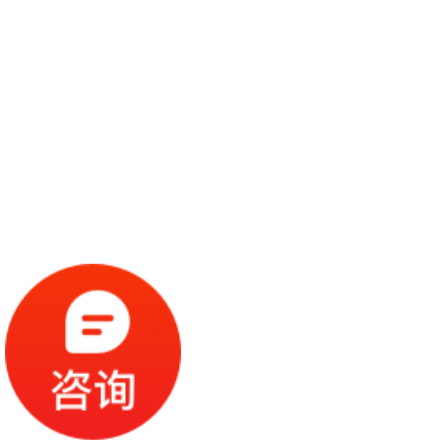
KTV等大型休闲娱乐设施；包括总建筑
面积61100平方米的高端商务公寓，内含
世界顶级汽车品牌展示中心；拥有总建
筑面积达144390平方米，囊括精品超
市、珠宝钟表、精品服饰、时尚零售、
餐饮、高端影院、儿童乐园、精品家居
等业态于一体的一站式体验购物中心
MH MALL;此外还拥有家庭主题动漫主
题乐园以及高端人居住宅共约80万平方
米。